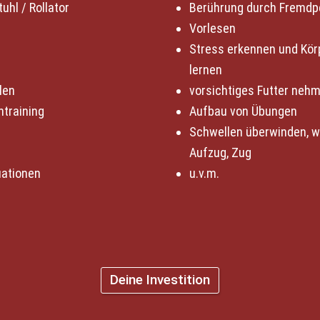
uhl / Rollator
Berührung durch Fremdp
Vorlesen
Stress erkennen und Kör
lernen
len
vorsichtiges Futter neh
training 
Aufbau von Übungen
Schwellen überwinden, wie
Aufzug, Zug
ationen
u.v.m.
Deine Investition