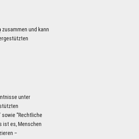
 
n
zusammen und kann 
ergestützten 
ntnisse unter 
tützten 
 sowie “Rechtliche 
s ist es, Menschen 
ieren – 