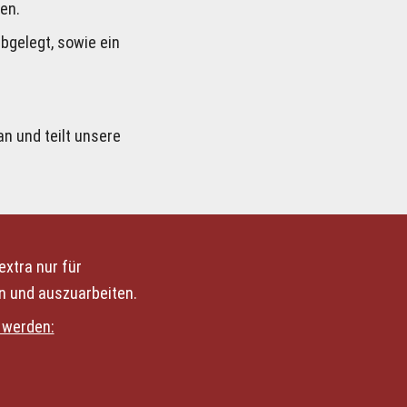
en. 
gelegt, sowie ein 
an und teilt unsere 
xtra nur für 
 und auszuarbeiten.  
 werden: