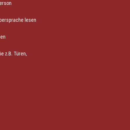
erson
persprache lesen 
men
 z.B. Türen, 