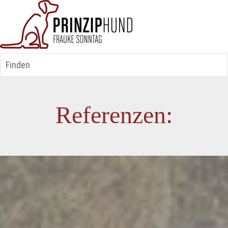
Finden
Referenzen: